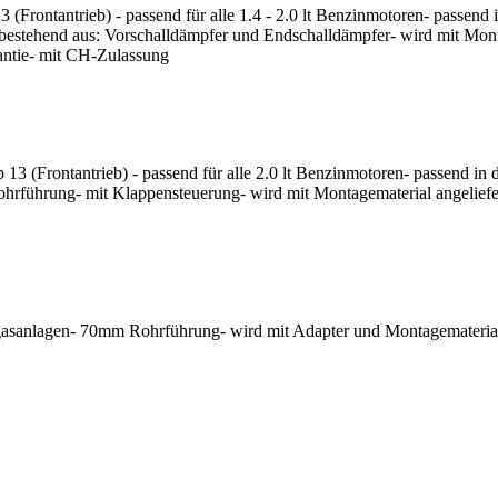
Frontantrieb) - passend für alle 1.4 - 2.0 lt Benzinmotoren- passend i
tehend aus: Vorschalldämpfer und Endschalldämpfer- wird mit Montage
rantie- mit CH-Zulassung
3 (Frontantrieb) - passend für alle 2.0 lt Benzinmotoren- passend in d
führung- mit Klappensteuerung- wird mit Montagematerial angeliefert
sanlagen- 70mm Rohrführung- wird mit Adapter und Montagematerial an