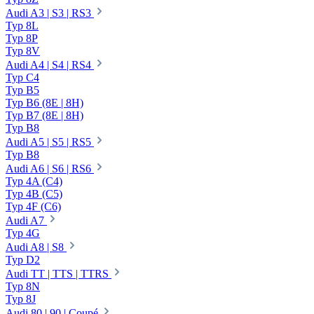
Audi A3 | S3 | RS3
Typ 8L
Typ 8P
Typ 8V
Audi A4 | S4 | RS4
Typ C4
Typ B5
Typ B6 (8E | 8H)
Typ B7 (8E | 8H)
Typ B8
Audi A5 | S5 | RS5
Typ B8
Audi A6 | S6 | RS6
Typ 4A (C4)
Typ 4B (C5)
Typ 4F (C6)
Audi A7
Typ 4G
Audi A8 | S8
Typ D2
Audi TT | TTS | TTRS
Typ 8N
Typ 8J
Audi 80 | 90 | Coupé