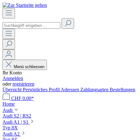
Menü schliessen
Ihr Konto
Anmelden
oder
registrieren
Übersicht
Persönliches Profil
Adressen
Zahlungsarten
Bestellungen
CHF 0.00*
Home
Audi
Audi S2 | RS2
Audi A1 | S1
Typ 8X
Audi A2
Typ 8Z