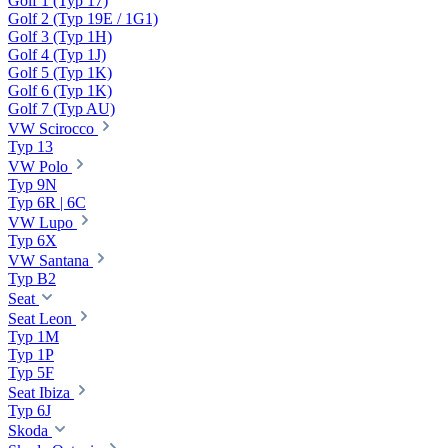
Golf 1 (Typ 17)
Golf 2 (Typ 19E / 1G1)
Golf 3 (Typ 1H)
Golf 4 (Typ 1J)
Golf 5 (Typ 1K)
Golf 6 (Typ 1K)
Golf 7 (Typ AU)
VW Scirocco
Typ 13
VW Polo
Typ 9N
Typ 6R | 6C
VW Lupo
Typ 6X
VW Santana
Typ B2
Seat
Seat Leon
Typ 1M
Typ 1P
Typ 5F
Seat Ibiza
Typ 6J
Skoda