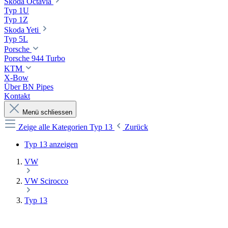
Skoda Octavia
Typ 1U
Typ 1Z
Skoda Yeti
Typ 5L
Porsche
Porsche 944 Turbo
KTM
X-Bow
Über BN Pipes
Kontakt
Menü schliessen
Zeige alle Kategorien
Typ 13
Zurück
Typ 13 anzeigen
VW
VW Scirocco
Typ 13