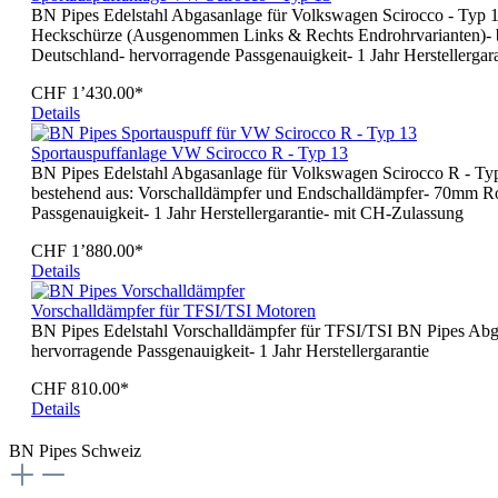
BN Pipes Edelstahl Abgasanlage für Volkswagen Scirocco - Typ 13 (
Heckschürze (Ausgenommen Links & Rechts Endrohrvarianten)- bes
Deutschland- hervorragende Passgenauigkeit- 1 Jahr Herstellerga
CHF 1’430.00*
Details
Sportauspuffanlage VW Scirocco R - Typ 13
BN Pipes Edelstahl Abgasanlage für Volkswagen Scirocco R - Typ 1
bestehend aus: Vorschalldämpfer und Endschalldämpfer- 70mm Rohr
Passgenauigkeit- 1 Jahr Herstellergarantie- mit CH-Zulassung
CHF 1’880.00*
Details
Vorschalldämpfer für TFSI/TSI Motoren
BN Pipes Edelstahl Vorschalldämpfer für TFSI/TSI BN Pipes Abga
hervorragende Passgenauigkeit- 1 Jahr Herstellergarantie
CHF 810.00*
Details
BN Pipes Schweiz