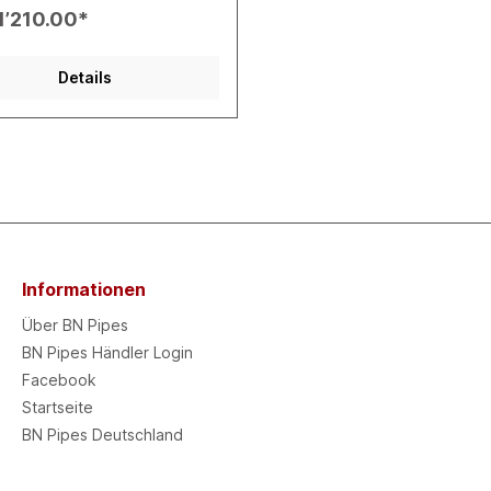
ematerial angeliefert- auf
1’210.00*
lung handgefertigt in
hland- hervorragende
nauigkeit- 1 Jahr
Details
llergarantie- ohne CH-
ung
Informationen
Über BN Pipes
BN Pipes Händler Login
Facebook
Startseite
BN Pipes Deutschland