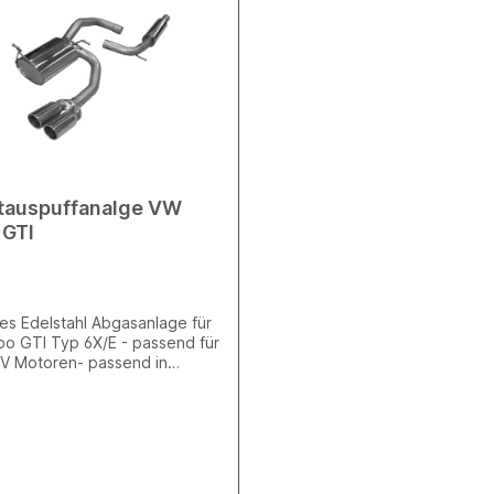
tauspuffanalge VW
 GTI
es Edelstahl Abgasanlage für
o GTI Typ 6X/E - passend für
16V Motoren- passend in
e serienmässige(n)
nitt(e) der originalen
hürze - bestehend aus:
alldämpfer und
halldämpfer- 60mm
hrung - wird mit