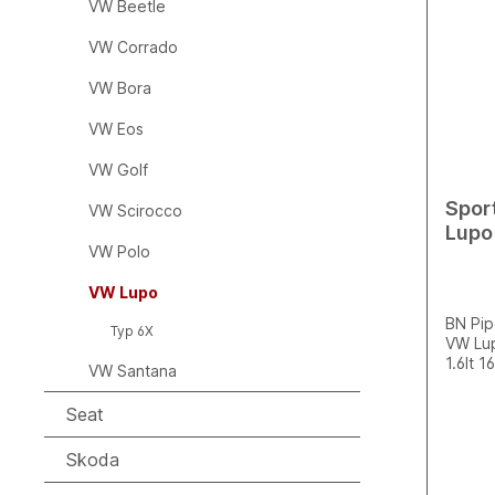
VW Beetle
VW Corrado
VW Bora
VW Eos
VW Golf
Spor
VW Scirocco
Lupo
VW Polo
VW Lupo
BN Pip
Typ 6X
VW Lup
1.6lt 
VW Santana
den/di
Aussch
Seat
Hecksc
Vorsch
Skoda
Endsc
Rohrfü