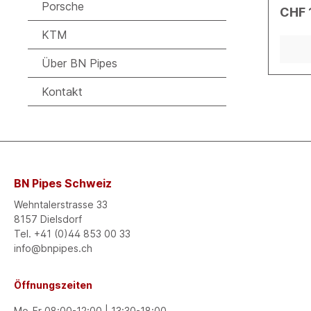
Montag
Porsche
CHF 
Bestel
Deutsc
KTM
Passge
Herste
Über BN Pipes
Zulass
Kontakt
BN Pipes Schweiz
Wehntalerstrasse 33
8157 Dielsdorf
Tel. +41 (0)44 853 00 33
info@bnpipes.ch
Öffnungszeiten
Mo-Fr 08:00-12:00 | 13:30-18:00