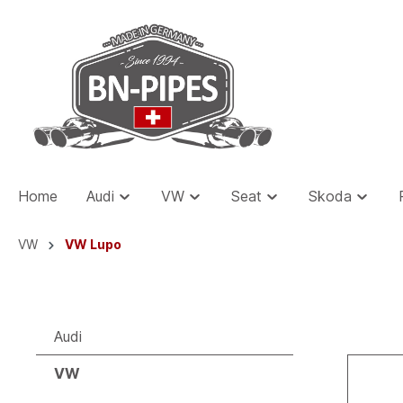
Home
Audi
VW
Seat
Skoda
VW
VW Lupo
Audi
VW