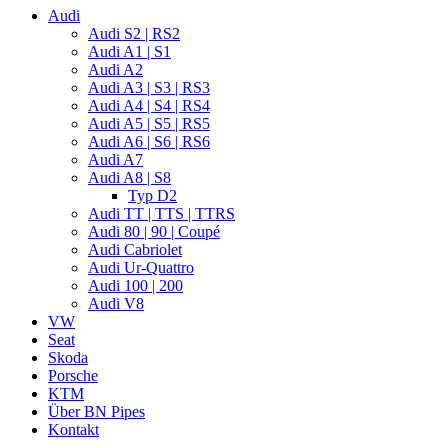
Audi
Audi S2 | RS2
Audi A1 | S1
Audi A2
Audi A3 | S3 | RS3
Audi A4 | S4 | RS4
Audi A5 | S5 | RS5
Audi A6 | S6 | RS6
Audi A7
Audi A8 | S8
Typ D2
Audi TT | TTS | TTRS
Audi 80 | 90 | Coupé
Audi Cabriolet
Audi Ur-Quattro
Audi 100 | 200
Audi V8
VW
Seat
Skoda
Porsche
KTM
Über BN Pipes
Kontakt