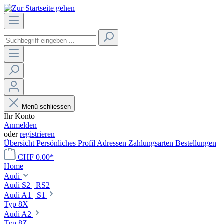
Menü schliessen
Ihr Konto
Anmelden
oder
registrieren
Übersicht
Persönliches Profil
Adressen
Zahlungsarten
Bestellungen
CHF 0.00*
Home
Audi
Audi S2 | RS2
Audi A1 | S1
Typ 8X
Audi A2
Typ 8Z