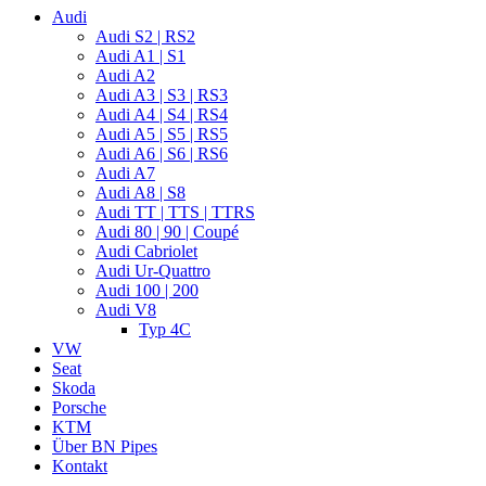
Audi
Audi S2 | RS2
Audi A1 | S1
Audi A2
Audi A3 | S3 | RS3
Audi A4 | S4 | RS4
Audi A5 | S5 | RS5
Audi A6 | S6 | RS6
Audi A7
Audi A8 | S8
Audi TT | TTS | TTRS
Audi 80 | 90 | Coupé
Audi Cabriolet
Audi Ur-Quattro
Audi 100 | 200
Audi V8
Typ 4C
VW
Seat
Skoda
Porsche
KTM
Über BN Pipes
Kontakt