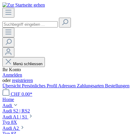
Menü schliessen
Ihr Konto
Anmelden
oder
registrieren
Übersicht
Persönliches Profil
Adressen
Zahlungsarten
Bestellungen
CHF 0.00*
Home
Audi
Audi S2 | RS2
Audi A1 | S1
Typ 8X
Audi A2
Typ 8Z