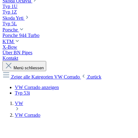
Skoda Octavia
Typ 1U
Typ 1Z
Skoda Yeti
Typ 5L
Porsche
Porsche 944 Turbo
KTM
X-Bow
Über BN Pipes
Kontakt
Menü schliessen
Zeige alle Kategorien
VW Corrado
Zurück
VW Corrado anzeigen
Typ 53i
VW
VW Corrado