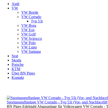
Audi
VW
VW Beetle
VW Corrado
Typ 53i
VW Bora
VW Eos
VW Golf
VW Scirocco
VW Polo
VW Lupo
VW Santana
Seat
Skoda
Porsche
KTM
Über BN Pipes
Kontakt
Sportauspuffanlage VW Corrado - Typ 53i (Vor- und Nachfacelift
BN Pipes Edelstahl Abgasanlage für Volkswagen VW Corrado - Typ