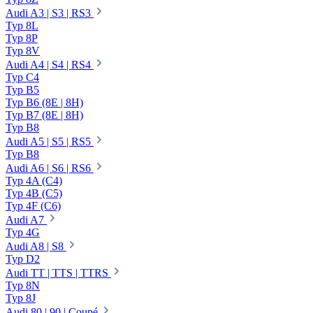
Audi A3 | S3 | RS3
Typ 8L
Typ 8P
Typ 8V
Audi A4 | S4 | RS4
Typ C4
Typ B5
Typ B6 (8E | 8H)
Typ B7 (8E | 8H)
Typ B8
Audi A5 | S5 | RS5
Typ B8
Audi A6 | S6 | RS6
Typ 4A (C4)
Typ 4B (C5)
Typ 4F (C6)
Audi A7
Typ 4G
Audi A8 | S8
Typ D2
Audi TT | TTS | TTRS
Typ 8N
Typ 8J
Audi 80 | 90 | Coupé