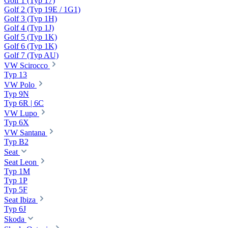
Golf 1 (Typ 17)
Golf 2 (Typ 19E / 1G1)
Golf 3 (Typ 1H)
Golf 4 (Typ 1J)
Golf 5 (Typ 1K)
Golf 6 (Typ 1K)
Golf 7 (Typ AU)
VW Scirocco
Typ 13
VW Polo
Typ 9N
Typ 6R | 6C
VW Lupo
Typ 6X
VW Santana
Typ B2
Seat
Seat Leon
Typ 1M
Typ 1P
Typ 5F
Seat Ibiza
Typ 6J
Skoda