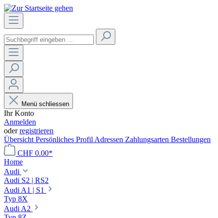
Menü schliessen
Ihr Konto
Anmelden
oder
registrieren
Übersicht
Persönliches Profil
Adressen
Zahlungsarten
Bestellungen
CHF 0.00*
Home
Audi
Audi S2 | RS2
Audi A1 | S1
Typ 8X
Audi A2
Typ 8Z