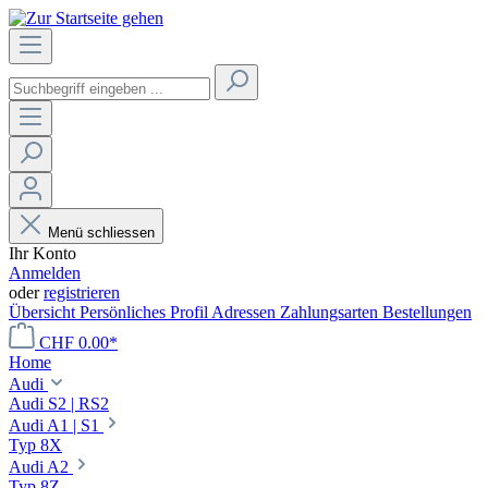
Menü schliessen
Ihr Konto
Anmelden
oder
registrieren
Übersicht
Persönliches Profil
Adressen
Zahlungsarten
Bestellungen
CHF 0.00*
Home
Audi
Audi S2 | RS2
Audi A1 | S1
Typ 8X
Audi A2
Typ 8Z