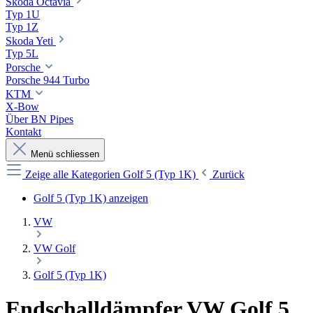
Skoda Octavia
Typ 1U
Typ 1Z
Skoda Yeti
Typ 5L
Porsche
Porsche 944 Turbo
KTM
X-Bow
Über BN Pipes
Kontakt
Menü schliessen
Zeige alle Kategorien
Golf 5 (Typ 1K)
Zurück
Golf 5 (Typ 1K) anzeigen
VW
VW Golf
Golf 5 (Typ 1K)
Endschalldämpfer VW Golf 5