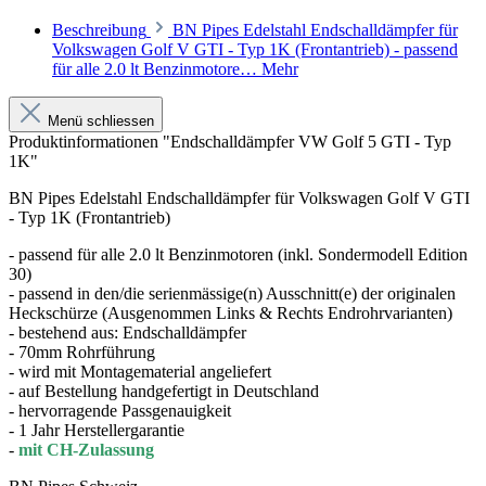
Beschreibung
BN Pipes Edelstahl Endschalldämpfer für
Volkswagen Golf V GTI - Typ 1K (Frontantrieb) - passend
für alle 2.0 lt Benzinmotore…
Mehr
Menü schliessen
Produktinformationen "Endschalldämpfer VW Golf 5 GTI - Typ
1K"
BN Pipes Edelstahl Endschalldämpfer für Volkswagen Golf V GTI
- Typ 1K (Frontantrieb)
- passend für alle 2.0 lt Benzinmotoren (inkl. Sondermodell Edition
30)
- passend in den/die serienmässige(n) Ausschnitt(e) der originalen
Heckschürze (Ausgenommen Links & Rechts Endrohrvarianten)
- bestehend aus: Endschalldämpfer
- 70mm Rohrführung
- wird mit Montagematerial angeliefert
- auf Bestellung handgefertigt in Deutschland
- hervorragende Passgenauigkeit
- 1 Jahr Herstellergarantie
-
mit CH-Zulassung